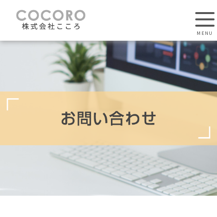
お問い合わせ | 株式会社こころは、LINE公式アカウント運用代行やオンライ
ンショップ構築・運営支援（BASE・STORES）を中心に、営業・マーケテ
ィング代行、電話代行を提供します。経営者が本業に専念できる環境づくり
を支援し、1ON1や識学マネジメントで組織力を強化。さらに、防災・防犯
トレーニングやセラピスト養成講座など幅広く対応します。